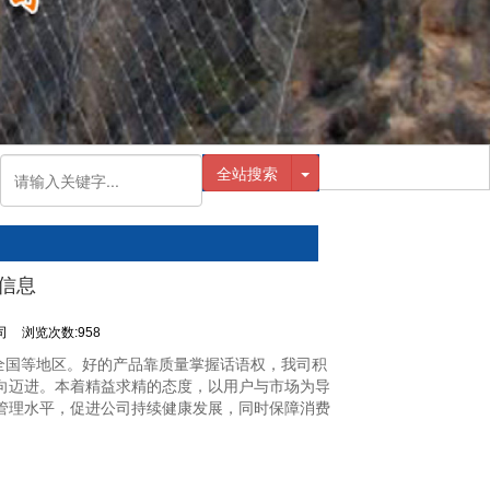
全站搜索
信息
司
浏览次数:958
全国等地区。好的产品靠质量掌握话语权，我司积
向迈进。本着精益求精的态度，以用户与市场为导
管理水平，促进公司持续健康发展，同时保障消费