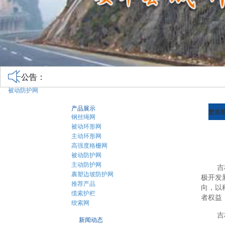
公告：
被动防护网
产品展示
您当
钢丝绳网
被动环形网
主动环形网
高强度格栅网
被动防护网
主动防护网
吉
裹塑边坡防护网
极开发
推荐产品
向，以
缆索护栏
者权益
绞索网
吉
新闻动态