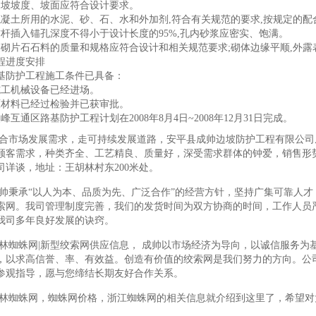
边坡坡度、坡面应符合设计要求。
混凝土所用的水泥、砂、石、水和外加剂,符合有关规范的要求,按规定的配
锚杆插入锚孔深度不得小于设计长度的95%,孔内砂浆应密实、饱满。
浆砌片石石料的质量和规格应符合设计和相关规范要求;砌体边缘平顺,外露表
程进度安排
基防护工程施工条件已具备：
施工机械设备已经进场。
原材料已经过检验并已获审批。
峰互通区路基防护工程计划在2008年8月4日~2008年12月31日完成。
合市场发展需求，走可持续发展道路，安平县成帅边坡防护工程有限公司
顾客需求，种类齐全、工艺精良、质量好，深受需求群体的钟爱，销售形
司详谈，地址：王胡林村东200米处。
帅秉承“以人为本、品质为先、广泛合作”的经营方针，坚持广集可靠人
索网。我司管理制度完善，我们的发货时间为双方协商的时间，工作人员
我司多年良好发展的诀窍。
林蜘蛛网|新型绞索网供应信息， 成帅以市场经济为导向，以诚信服务为
，以求高信誉、率、有效益。创造有价值的绞索网是我们努力的方向。公司
参观指导，愿与您缔结长期友好合作关系。
林蜘蛛网，蜘蛛网价格，浙江蜘蛛网的相关信息就介绍到这里了，希望对