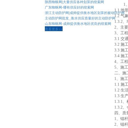
陕西蜘蛛网|大量供应各种划算的绞索网
1
广东蜘蛛网-哪有供应好的绞索网
1.1 
浙江主动防护网|成帅提供衡水地区划算的被动防护网
1.2 
主动防护网批发_衡水供应质量好的主动防护网
1.3.
山东蜘蛛网-成帅提供衡水地区优良的绞索网
2、主
查看更多>>
3、工
3.1 
3.2 施
3.3 
3.4 
4、工
5、施
二、施
1、施
1.1 
1.2 
1.3 
1.3.
1.3.
四、质
1、锚
2、锚