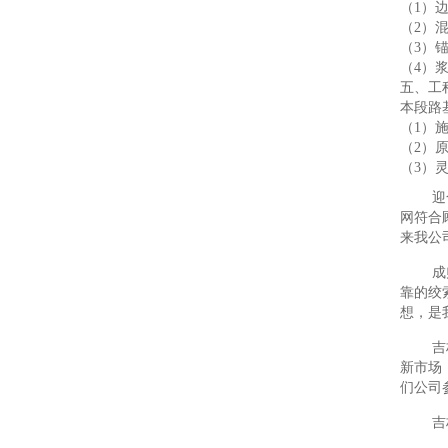
（1）
（2）
（3）
（4）
五、工
本段路
（1）
（2）
（3）灵
迎
网符合
来我公
成
靠的绞
想，是
吉
新市场
们公司
吉