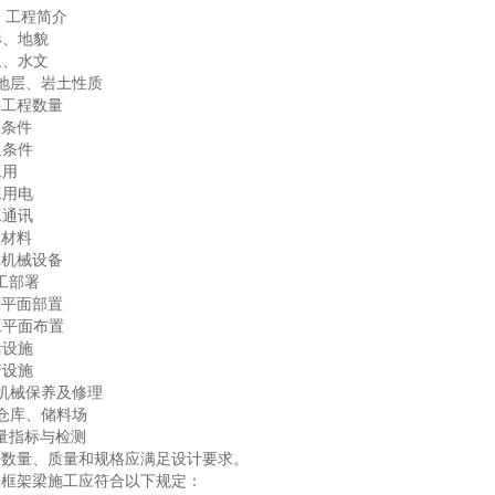
、工程简介
地形、地貌
气象、水文
2、地层、岩土性质
要工程数量
程条件
交通条件
工用
施工用电
施工通讯
程材料
工机械设备
工部署
工平面部置
施工平面布置
生活设施
生产设施
1、机械保养及修理
2、仓库、储料场
量指标与检测
杆数量、质量和规格应满足设计要求。
杆框架梁施工应符合以下规定：