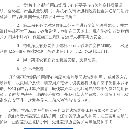
1、柔性(主动)防护网出场后，有必要要有有关的资料质量证
明、合格证、产品质量说明书，并按有关请求进行随意检查并送部门进行
检验，产品质量契合规划请求才干进行施工。
2、施工前有必要对坡面施工范围内进行全部的整理危石，并对
细砂料径不大于3mm，砂浆饱满，养护在三天以上。现有路途进行短时
的关闭(4小时内)，保证施工进程对交游行人和车辆的安全。
3、锚孔深度有必要长于锚杆30cm，砂浆强度在M30以上，水泥
选用42.5一般硅酸盐水泥，灰砂比在1:1.0—1.2、水灰比1:1.11。
4、脚手架搭设有必要是装置安稳、支撑结实。
5、禁止堆叠施工
辽宁菱形边坡防护网|哪有供应合格的菱形边坡防护网， 成帅深入市
场调研，收集用户反馈，研究用户需求，切实履行以用户需求为根本的承
诺。经销的产品让客户满意，既使客户享受到我司产品带来的良好使用体
验，又使客户获得可观的经济收益，是我们莫大的追求。公司位于河北省
衡水市安平县，欢迎各界人士前来咨询与洽谈业务。
欢迎广大新老客户莅临安平县成帅边坡防护工程有限公司洽谈合
作，我们有贵州菱形边坡防护网，辽宁菱形边坡防护网，江西菱形边坡防
护网，山西菱形边坡防护网，湖北菱形边坡防护网等信息你来询