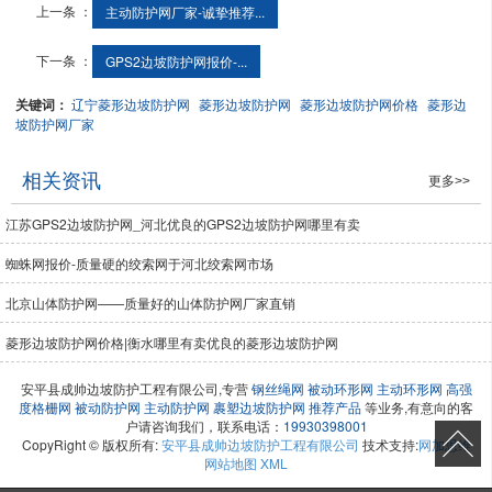
上一条 ：
主动防护网厂家-诚挚推荐...
下一条 ：
GPS2边坡防护网报价-...
关键词：
辽宁菱形边坡防护网
菱形边坡防护网
菱形边坡防护网价格
菱形边
坡防护网厂家
相关资讯
更多>>
江苏GPS2边坡防护网_河北优良的GPS2边坡防护网哪里有卖
蜘蛛网报价-质量硬的绞索网于河北绞索网市场
北京山体防护网——质量好的山体防护网厂家直销
菱形边坡防护网价格|衡水哪里有卖优良的菱形边坡防护网
安平县成帅边坡防护工程有限公司,专营
钢丝绳网
被动环形网
主动环形网
高强
度格栅网
被动防护网
主动防护网
裹塑边坡防护网
推荐产品
等业务,有意向的客
户请咨询我们，联系电话：
19930398001
CopyRight © 版权所有:
安平县成帅边坡防护工程有限公司
技术支持:
网加思维
网站地图
XML