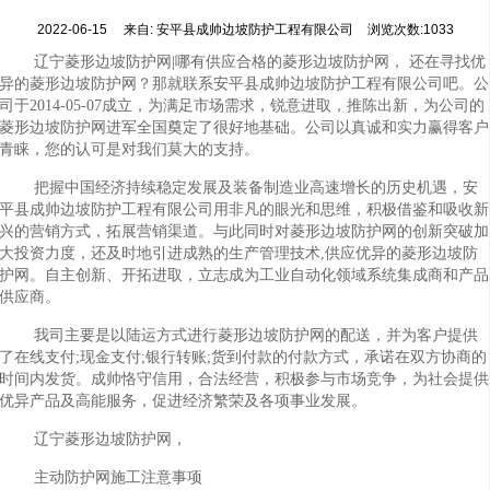
2022-06-15
来自:
安平县成帅边坡防护工程有限公司
浏览次数:1033
辽宁菱形边坡防护网|哪有供应合格的菱形边坡防护网， 还在寻找优
异的菱形边坡防护网？那就联系安平县成帅边坡防护工程有限公司吧。公
司于2014-05-07成立，为满足市场需求，锐意进取，推陈出新，为公司的
菱形边坡防护网进军全国奠定了很好地基础。公司以真诚和实力赢得客户
青睐，您的认可是对我们莫大的支持。
把握中国经济持续稳定发展及装备制造业高速增长的历史机遇，安
平县成帅边坡防护工程有限公司用非凡的眼光和思维，积极借鉴和吸收新
兴的营销方式，拓展营销渠道。与此同时对菱形边坡防护网的创新突破加
大投资力度，还及时地引进成熟的生产管理技术,供应优异的菱形边坡防
护网。自主创新、开拓进取，立志成为工业自动化领域系统集成商和产品
供应商。
我司主要是以陆运方式进行菱形边坡防护网的配送，并为客户提供
了在线支付;现金支付;银行转账;货到付款的付款方式，承诺在双方协商的
时间内发货。成帅恪守信用，合法经营，积极参与市场竞争，为社会提供
优异产品及高能服务，促进经济繁荣及各项事业发展。
辽宁菱形边坡防护网，
主动防护网施工注意事项