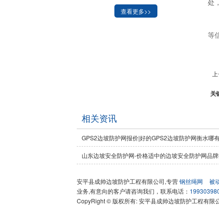
处
查看更多>>
等
上
关
相关资讯
GPS2边坡防护网报价|好的GPS2边坡防护网衡水哪
山东边坡安全防护网-价格适中的边坡安全防护网品牌
安平县成帅边坡防护工程有限公司,专营
钢丝绳网
被
业务,有意向的客户请咨询我们，联系电话：
19930398
CopyRight © 版权所有:
安平县成帅边坡防护工程有限