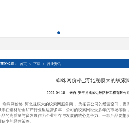
当前的位置：
首页
>
下载
>
行业资讯
蜘蛛网价格_河北规模大的绞索
2021-04-18
来自:
安平县成帅边坡防护工程有限公
蜘蛛网价格_河北规模大的绞索网服务商， 为拓宽公司的经营空间，提
以来在钢材冶金矿产行业里运营多年，公司的绞索网经受多年的市场考验
产品的高质量与多发展作为企业生存与发展的核心竞争力。一款产品要想
可缺少的经营策略。