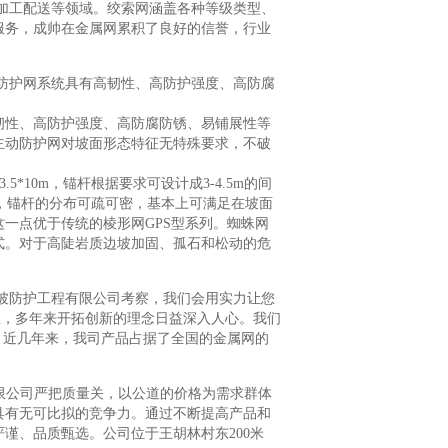
加工配送等领域。绞索网涵盖各种等级类型、
服务，成帅在金属网累积了良好的信誉，行业
防护网系统具有高韧性、高防护强度、高防腐
韧性、高防护强度、高防腐防锈、易铺展性等
主动防护网对坡面形态特征无特殊要求，不破
。
5*10m，锚杆根据要求可设计成3-4.5m的间
板，锚杆的分布可疏可密，基本上可满足在坡面
一点优于传统的棱形网GPS型系列。蜘蛛网
式。对于高陡岩质边坡加固、孤石和松动的危
坡防护工程有限公司考察，我们会用实力让您
放思想，多年来开拓创新的理念日益深入人心。我们
。近几年来，我司产品占据了全国的金属网的
限公司严把质量关，以公道的价格为需求群体
具有无可比拟的竞争力。通过不断提高产品和
谨、品质甄选。公司位于王胡林村东200米