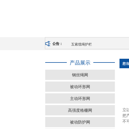
五索缆绳护栏
公告：
产品展示
您
钢丝绳网
被动环形网
主动环形网
高强度格栅网
立
把
被动防护网
不