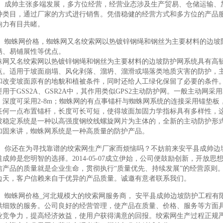
成帅主张多端发展，多方位经营，经营业态涉及生产贸易、仓储运输、
种类目，通过厂家的方式进行销售。凭借稳健的经营方式和多方位的产品
响力有目共睹。
蜘蛛网价格，蜘蛛网又名绞索网以热镀锌钢绳和钢丝为主要材料的边坡
锈、易铺展性等优点。
蛛网又名绞索网以热镀锌钢绳和钢丝为主要材料的边坡防护网系统具有高
点。适用于坡面崩塌、风化剥落、溜坍、溜滑或塌落类地质灾害的防护，
和改变坡面原有的地貌和植被条件，同时还给人工绿化保留了必要的条件
用于GSS2A、GSR2A中，其作用类似GPS2主动防护网。一般主动网采用3.
，深度可采用2-8m；蜘蛛网的有点事锚杆与蜘蛛网系统的连接采用锚垫
任何一点布置锚杆，长度可长可短，使得坡面加固力学指标具有多样性，这
坡稳定系统是一种以高强度钢绞线螺旋网片为主体的，全新的主动防护形
加固来讲，蜘蛛网系统是一种高质量的防护产品。
你还在为寻找靠谱的绞索网生产厂家而烦恼吗？不妨前来安平县成帅边
道成帅是您明智的选择。2014-05-07成立伊始，公司便鼓励创新，开
信产品的质量就是企业生命，贯彻执行“质量优先、持续发展”的经营原则
边天，客户信赖来自于优异的产品质量。诚邀有意者联系我们。
蜘蛛网价格_河北规模大的绞索网服务商， 安平县成帅边坡防护工程有
供细致的服务。公司良好的经营管理，使产品在质量、价格、服务等方面
业竞争力，提高经济效益，使用户获得满意的回报。绞索网生产过程正规严