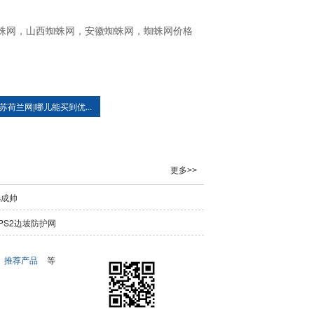
蛛网，山西蜘蛛网，安徽蜘蛛网，蜘蛛网价格
苏荷兰网|哪儿能买到优...
更多>>
选成帅
PS2边坡防护网
推荐产品
等