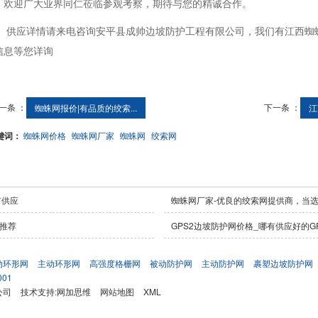
，欢迎广大业界同仁莅临参观考察，期待与您的精诚合作。
供应详情请来电咨询安平县成帅边坡防护工程有限公司，我们有江西蜘
信息等您详询
一条 ：
下一条 ：
蜘蛛网报价|有品质的绞索...
江
键词：
蜘蛛网价格
蜘蛛网厂家
蜘蛛网
绞索网
有供应
蜘蛛网厂家-优良的绞索网提供商，当
推荐
GPS2边坡防护网价格_哪有供应好的G
动环形网
主动环形网
高强度格栅网
被动防护网
主动防护网
裹塑边坡防护网
001
公司
技术支持:
网加思维
网站地图
XML