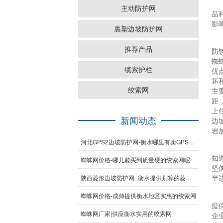
主动防护网
品
影
裹塑边坡防护网
推荐产品
防
蜘
缆索护栏
优
坏
绞索网
主要
距
上
新闻动态
边
岩
河北GPS2边坡防护网-衡水哪里有卖GPS2边坡防护网
知
蜘蛛网价格-哪儿能买到质量硬的绞索网呢
坚
陕西菱形边坡防护网_衡水提供划算的菱形边坡防护网
半
蜘蛛网价格-成帅提供衡水地区实惠的绞索网
提
蜘蛛网厂家|供应衡水实用的绞索网
企