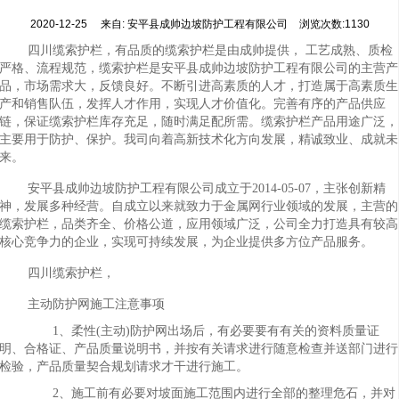
2020-12-25
来自:
安平县成帅边坡防护工程有限公司
浏览次数:1130
四川缆索护栏，有品质的缆索护栏是由成帅提供， 工艺成熟、质检
严格、流程规范，缆索护栏是安平县成帅边坡防护工程有限公司的主营产
品，市场需求大，反馈良好。不断引进高素质的人才，打造属于高素质生
产和销售队伍，发挥人才作用，实现人才价值化。完善有序的产品供应
链，保证缆索护栏库存充足，随时满足配所需。缆索护栏产品用途广泛，
主要用于防护、保护。我司向着高新技术化方向发展，精诚致业、成就未
来。
安平县成帅边坡防护工程有限公司成立于2014-05-07，主张创新精
神，发展多种经营。自成立以来就致力于金属网行业领域的发展，主营的
缆索护栏，品类齐全、价格公道，应用领域广泛，公司全力打造具有较高
核心竞争力的企业，实现可持续发展，为企业提供多方位产品服务。
四川缆索护栏，
主动防护网施工注意事项
1、柔性(主动)防护网出场后，有必要要有有关的资料质量证
明、合格证、产品质量说明书，并按有关请求进行随意检查并送部门进行
检验，产品质量契合规划请求才干进行施工。
2、施工前有必要对坡面施工范围内进行全部的整理危石，并对