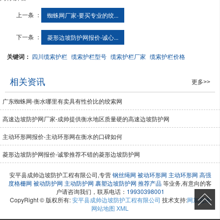
上一条 ：
蜘蛛网厂家-要买专业的绞...
下一条 ：
菱形边坡防护网报价-诚心...
关键词：
四川缆索护栏
缆索护栏型号
缆索护栏厂家
缆索护栏价格
相关资讯
更多>>
广东蜘蛛网-衡水哪里有卖具有性价比的绞索网
高速边坡防护网厂家-成帅提供衡水地区质量硬的高速边坡防护网
主动环形网报价-主动环形网在衡水的口碑如何
菱形边坡防护网报价-诚挚推荐不错的菱形边坡防护网
安平县成帅边坡防护工程有限公司,专营
钢丝绳网
被动环形网
主动环形网
高强
度格栅网
被动防护网
主动防护网
裹塑边坡防护网
推荐产品
等业务,有意向的客
户请咨询我们，联系电话：
19930398001
CopyRight © 版权所有:
安平县成帅边坡防护工程有限公司
技术支持:
网加思维
网站地图
XML