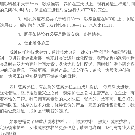
细砂料径不大于3mm，砂浆饱满，养护在三天以上。现有路途进行短时
的关闭(4小时内)，保证施工进程对交游行人和车辆的安全。
3、锚孔深度有必要长于锚杆30cm，砂浆强度在M30以上，水泥
选用42.5一般硅酸盐水泥，灰砂比在1:1.0—1.2、水灰比1:1.11。
4、脚手架搭设有必要是装置安稳、支撑结实。
5、禁止堆叠施工
成帅依托的技术实力，通过技术改造，建立科学管理的内部运行机
制，促进行业健康发展，实现社会资源的优化配置。我司销售的缆索护栏
会及时在双方协商的时间发货，尽快为您安排配送。同时我们潜心研究客
户的反馈意见，不断更新、完善产品。诚实守信，追求，为股客户创价
值，为员工谋福祉是我司不懈追求的目标。
四川缆索护栏，有品质的缆索护栏是由成帅提供， 依靠科技进步、
强化管理，坚持走质量兴业之路，缆索护栏是公司主营产品，在企业中有
着不错的口碑。我们拥有高素质的人才队伍，强大的、效率高、服务好的
营销队伍。雄厚的技术力量，优异低价的产品，完善的营销售后服务，我
们会让您知道，成帅是您明智的选择。
如果您需要了解重庆缆索护栏，四川缆索护栏，黑龙江缆索护栏，
定做缆索护栏，安徽缆索护栏的更多信息，请来电详询，我们有专业人员
为你解答